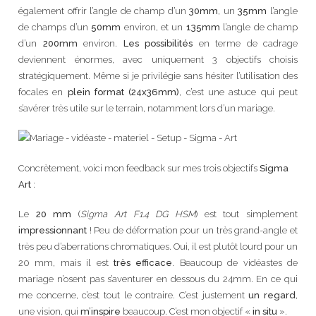
également offrir l’angle de champ d’un
30mm
, un
35mm
l’angle
de champs d’un
50mm
environ, et un
135mm
l’angle de champ
d’un
200mm
environ.
Les possibilités
en terme de cadrage
deviennent énormes, avec uniquement 3 objectifs choisis
stratégiquement. Même si je privilégie sans hésiter l’utilisation des
focales en
plein format (24x36mm)
, c’est une astuce qui peut
s’avérer très utile sur le terrain, notamment lors d’un mariage.
Concrètement, voici mon feedback sur mes trois objectifs
Sigma
Art
:
Le
20 mm
(
Sigma Art F1.4 DG HSM
) est tout simplement
impressionnant
! Peu de déformation pour un très grand-angle et
très peu d’aberrations chromatiques. Oui, il est plutôt lourd pour un
20 mm, mais il est
très efficace
. Beaucoup de vidéastes de
mariage n’osent pas s’aventurer en dessous du 24mm. En ce qui
me concerne, c’est tout le contraire. C’est justement
un regard
,
une vision, qui
m’inspire
beaucoup. C’est mon objectif «
in situ
».