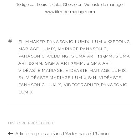
Rédigé par Louis-Nicolas Chosseler | Vidéaste de mariage |
www.film-de-mariage.com
ÉTIQUETTES
FILMMAKER PANASONIC LUMIX
,
LUMIX WEDDING
,
MARIAGE LUMIX
,
MARIAGE PANASONIC
,
PANASONIC WEDDING
,
SIGMA ART 135MM
,
SIGMA
ART 20MM
,
SIGMA ART 35MM
,
SIGMA ART
VIDÉASTE MARIAGE
,
VIDÉASTE MARIAGE LUMIX
S1
,
VIDÉASTE MARIAGE LUMIX S1H
,
VIDÉASTE
PANASONIC LUMIX
,
VIDEOGRAPHER PANASONIC
LUMIX
NAVIGATION
DE
HISTOIRE PRÉCÉDENTE
Article
L’ARTICLE
précédent
Article de presse dans L’Ardennais et L’Union