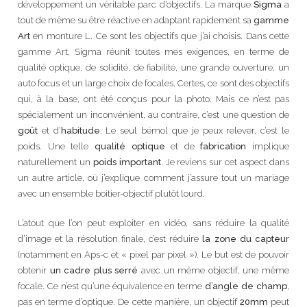
développement un véritable parc d’objectifs. La marque
Sigma
a
tout de même su être réactive en adaptant rapidement sa
gamme
Art
en monture L. Ce sont les objectifs que j’ai choisis. Dans cette
gamme Art, Sigma réunit toutes mes exigences, en terme de
qualité optique, de solidité, de fiabilité, une grande ouverture, un
auto focus et un large choix de focales. Certes, ce sont des objectifs
qui, à la base, ont été conçus pour la photo. Mais ce n’est pas
spécialement un inconvénient, au contraire, c’est une question de
goût
et d’
habitude
. Le seul bémol que je peux relever, c’est le
poids. Une telle
qualité optique
et de
fabrication
implique
naturellement un
poids important
. Je reviens sur cet aspect dans
un autre article, où j’explique comment j’assure tout un mariage
avec un ensemble boitier-objectif plutôt lourd.
L’atout que l’on peut exploiter en vidéo, sans réduire la qualité
d’image et la résolution finale, c’est réduire
la zone du capteur
(notamment en Aps-c et « pixel par pixel »). Le but est de pouvoir
obtenir
un cadre plus serré
avec un même objectif, une même
focale. Ce n’est qu’une équivalence en terme
d’angle de champ
,
pas en terme d’optique. De cette manière, un objectif
20mm
peut