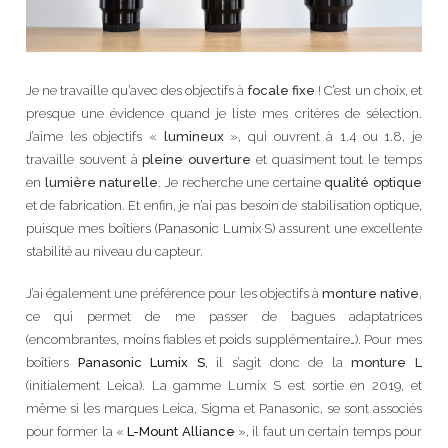
Je ne travaille qu’avec des objectifs à
focale fixe
! C’est un choix, et
presque une évidence quand je liste mes critères de sélection.
J’aime les objectifs «
lumineux
», qui ouvrent à 1.4 ou 1.8, je
travaille souvent à
pleine ouverture
et quasiment tout le temps
en
lumière naturelle
. Je recherche une certaine
qualité optique
et de fabrication. Et enfin, je n’ai pas besoin de stabilisation optique,
puisque mes boîtiers (
Panasonic Lumix S
) assurent une excellente
stabilité au niveau du capteur.
J’ai également une préférence pour les objectifs à
monture native
,
ce qui permet de me passer de bagues adaptatrices
(encombrantes, moins fiables et poids supplémentaire…). Pour mes
boîtiers
Panasonic Lumix S
, il s’agit donc de la
monture L
(initialement Leica). La gamme Lumix S est sortie en 2019, et
même si les marques Leica, Sigma et Panasonic, se sont associés
pour former la «
L-Mount Alliance
», il faut un certain temps pour