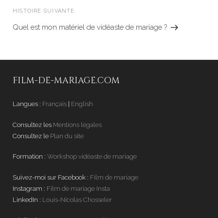
HISTOIRE SUIVANTE
Article
suivant
Quel est mon matériel de vidéaste de mariage ?
FILM-DE-MARIAGE.COM
Langues :
Français
|
English
Consultez les
Mentions légales
Consultez le
Plan du site
Formation :
Workshop vidéaste de mariage
Suivez-moi sur Facebook :
Film de mariage
Instagram :
Film de mariage Insta
LinkedIn :
Louis-Nicolas Chosseler