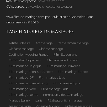
Réalisation corporate :
www.realizon.com
CV et parcours :
www.louisnicolaschosseler.com
www.film-de-mariage.com par Louis-Nicolas Chosseler | Tous
droits réservés © 2026
.
TAGS HISTOIRES DE MARIAGES
Artiste vidéaste
Art mariage
Cameraman mariage
Cinéaste mariage
Cinéma mariage
Destination wedding France
Film Elopement
Filmmaker Elopement
Film mariage Annecy
Film mariage Belgique
Film mariage Bruxelles
Film mariage Esch-sur-Alzette
Film mariage France
Film mariage IDF
Film mariage Lille
Film mariage Luxembourg
Film mariage Lyon
Film mariage Nord
Film mariage Paris
Film mariage Reims
Formation vidéaste mariage
Mariage Lumix
paris
Réalisateur film mariage
Teaser mariage
Vidéaste Annecy
Vidéaste Ardennes