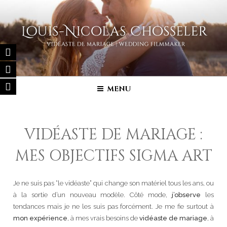
Aller
au
contenu
principal
FILM DE MARIAGE | VIDÉASTE
Vidéaste de mariage – Film de Mariage haut de gamme en France,
Belgique, Luxembourg, Suisse, Italie…
SPÉCIALISÉ
MENU
VIDÉASTE DE MARIAGE :
MES OBJECTIFS SIGMA ART
Je ne suis pas “le vidéaste” qui change son matériel tous les ans, ou
à la sortie d’un nouveau modèle. Côté mode,
j’observe
les
tendances mais je ne les suis pas forcément. Je me fie surtout à
mon expérience
, à mes vrais besoins de
vidéaste de mariage
, à