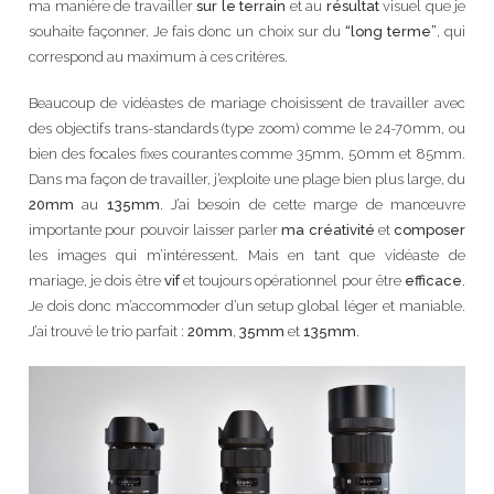
ma manière de travailler
sur le terrain
et au
résultat
visuel que je
souhaite façonner. Je fais donc un choix sur du
“long terme”
, qui
correspond au maximum à ces critères.
Beaucoup de vidéastes de mariage choisissent de travailler avec
des objectifs trans-standards (type zoom) comme le 24-70mm, ou
bien des focales fixes courantes comme 35mm, 50mm et 85mm.
Dans ma façon de travailler, j’exploite une plage bien plus large, du
20mm
au
135mm
. J’ai besoin de cette marge de manœuvre
importante pour pouvoir laisser parler
ma créativité
et
composer
les images qui m’intéressent. Mais en tant que vidéaste de
mariage, je dois être
vif
et toujours opérationnel pour être
efficace
.
Je dois donc m’accommoder d’un setup global léger et maniable.
J’ai trouvé le trio parfait :
20mm
,
35mm
et
135mm
.