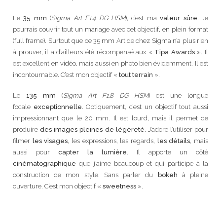
Le
35 mm
(
Sigma Art F1.4 DG HSM
), c’est ma
valeur sûre
. Je
pourrais couvrir tout un mariage avec cet objectif, en plein format
(full frame). Surtout que ce 35 mm Art de chez Sigma n’a plus rien
à prouver, il a d’ailleurs été récompensé aux «
Tipa Awards
». Il
est excellent en vidéo, mais aussi en photo bien évidemment. Il est
incontournable. C’est mon objectif «
tout terrain
».
Le
135 mm
(
Sigma Art F1.8 DG HSM
) est une longue
focale
exceptionnelle
. Optiquement, c’est un objectif tout aussi
impressionnant que le 20 mm. Il est lourd, mais il permet de
produire
des images pleines de légèreté
. J’adore l’utiliser pour
filmer
les visages
, les expressions, les regards,
les détails
, mais
aussi pour
capter la lumière
. Il apporte un côté
cinématographique
que j’aime beaucoup et qui participe à la
construction de mon style. Sans parler du
bokeh
à pleine
ouverture. C’est mon objectif «
sweetness
».