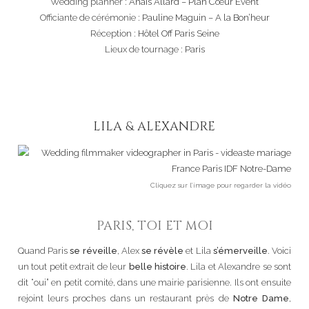
Wedding planner :
Anaïs Allard – Plan Cœur Event
Officiante de cérémonie :
Pauline Maguin – A la Bon’heur
Réception :
Hôtel Off Paris Seine
Lieux de tournage :
Paris
LILA & ALEXANDRE
Cliquez sur l’image pour regarder la vidéo
PARIS, TOI ET MOI
Quand Paris
se réveille
, Alex
se révèle
et Lila
s’émerveille
. Voici
un tout petit extrait de leur
belle histoire
. Lila et Alexandre se sont
dit “oui” en petit comité, dans une mairie parisienne. Ils ont ensuite
rejoint leurs proches dans un restaurant près de
Notre Dame
,