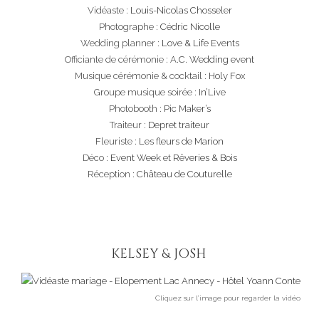
Vidéaste :
Louis-Nicolas Chosseler
Photographe :
Cédric Nicolle
Wedding planner :
Love & Life Events
Officiante de cérémonie :
A.C. Wedding event
Musique cérémonie & cocktail :
Holy Fox
Groupe musique soirée :
In’Live
Photobooth :
Pic Maker’s
Traiteur :
Depret traiteur
Fleuriste :
Les fleurs de Marion
Déco :
Event Week
et
Rêveries & Bois
Réception :
Château de Couturelle
KELSEY & JOSH
Cliquez sur l’image pour regarder la vidéo