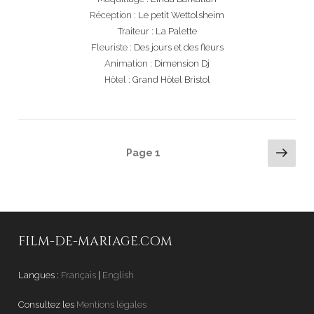
Réception :
Le petit Wettolsheim
Traiteur :
La Palette
Fleuriste :
Des jours et des fleurs
Animation :
Dimension Dj
Hôtel :
Grand Hôtel Bristol
NAVIGATION
Pag
Page
1
DES
suiv
ARTICLES
FILM-DE-MARIAGE.COM
Langues :
Français
|
English
Consultez les
Mentions légales