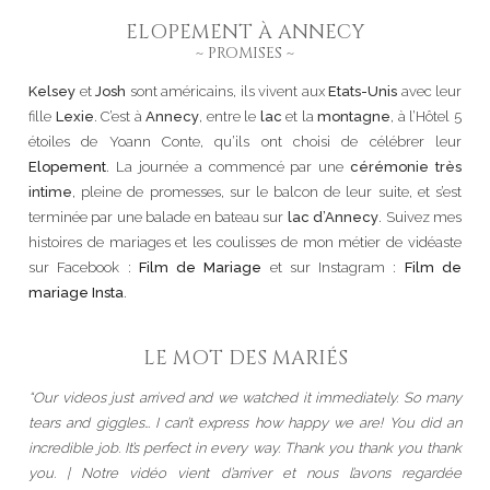
ELOPEMENT À ANNECY
~ PROMISES ~
Kelsey
et
Josh
sont américains, ils vivent aux
Etats-Unis
avec leur
fille
Lexie
. C’est à
Annecy
, entre le
lac
et la
montagne
, à l’Hôtel 5
étoiles de Yoann Conte, qu’ils ont choisi de célébrer leur
Elopement
. La journée a commencé par une
cérémonie très
intime
, pleine de promesses, sur le balcon de leur suite, et s’est
terminée par une balade en bateau sur
lac d’Annecy
. Suivez mes
histoires de mariages et les coulisses de mon métier de vidéaste
sur Facebook :
Film de Mariage
et sur Instagram :
Film de
mariage Insta
.
LE MOT DES MARIÉS
“Our videos just arrived and we watched it immediately. So many
tears and giggles… I can’t express how happy we are! You did an
incredible job. It’s perfect in every way. Thank you thank you thank
you. | Notre vidéo vient d’arriver et nous l’avons regardée