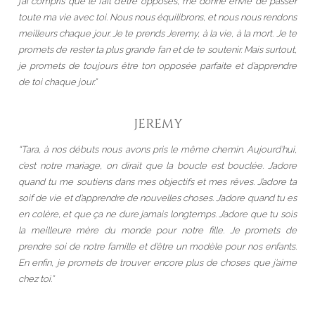
j’ai compris que le fait d’être opposés, me donne envie de passer
toute ma vie avec toi. Nous nous équilibrons, et nous nous rendons
meilleurs chaque jour. Je te prends Jeremy, à la vie, à la mort. Je te
promets de rester ta plus grande fan et de te soutenir. Mais surtout,
je promets de toujours être ton opposée parfaite et d’apprendre
de toi chaque jour.”
JEREMY
“Tara, à nos débuts nous avons pris le même chemin. Aujourd’hui,
c’est notre mariage, on dirait que la boucle est bouclée. J’adore
quand tu me soutiens dans mes objectifs et mes rêves. J’adore ta
soif de vie et d’apprendre de nouvelles choses. J’adore quand tu es
en colère, et que ça ne dure jamais longtemps. J’adore que tu sois
la meilleure mère du monde pour notre fille. Je promets de
prendre soi de notre famille et d’être un modèle pour nos enfants.
En enfin, je promets de trouver encore plus de choses que j’aime
chez toi.”