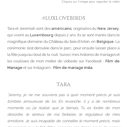
Cliquez sur l’image pour regarder la vidéo
#LUXLOVEBIRDS
Tara et Jeremiah sont des
américains
, originaires du
New Jersey
,
qui vivent au
Luxembourg
depuis 2 ans. Ils se sont mariés dans le
magnifique domaine du
Château du bois d’Arlon
, en
Belgique
. La
cérémonie s’est déroulée dans le parc, pour ensuite laisser place à
la fête jusqu’au bout de la nuit. Suivez mes histoires de mariages et
les coulisses de mon métier de vidéaste sur Facebook :
Film de
Mariage
et sur Instagram :
Film de mariage Insta
.
TARA
“Jeremy, je ne me souviens pas à quel moment précis je suis
tombée amoureuse de toi. En revanche, il y a de nombreux
moments où j’ai réalisé que je t’aimais. Tu es l’ordre de mon
désordre, le sérieux de ma fantaisie, le régulateur de mes
émotions. Je suis incapable de connaître le moment précis, mais