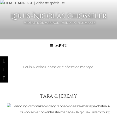
Aller
au
contenu
principal
FILM DE MARIAGE | VIDÉASTE
Vidéaste de mariage – Film de Mariage haut de gamme en France,
Belgique, Luxembourg, Suisse, Italie…
SPÉCIALISÉ
MENU
Louis-Nicolas Chosseler, cinéaste de mariage.
TARA & JEREMY