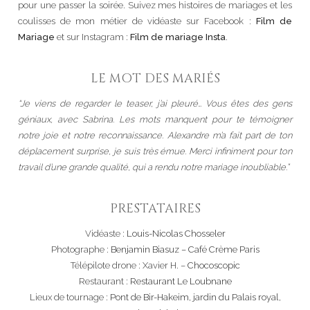
pour une passer la soirée. Suivez mes histoires de mariages et les
coulisses de mon métier de vidéaste sur Facebook :
Film de
Mariage
et sur Instagram :
Film de mariage Insta
.
LE MOT DES MARIÉS
“Je viens de regarder le teaser, j’ai pleuré… Vous êtes des gens
géniaux, avec Sabrina. Les mots manquent pour te témoigner
notre joie et notre reconnaissance. Alexandre m’a fait part de ton
déplacement surprise, je suis très émue. Merci infiniment pour ton
travail d’une grande qualité, qui a rendu notre mariage inoubliable.”
PRESTATAIRES
Vidéaste :
Louis-Nicolas Chosseler
Photographe :
Benjamin Biasuz – Café Crème Paris
Télépilote drone : Xavier H. –
Chocoscopic
Restaurant :
Restaurant Le Loubnane
Lieux de tournage :
Pont de Bir-Hakeim
,
jardin du Palais royal
,