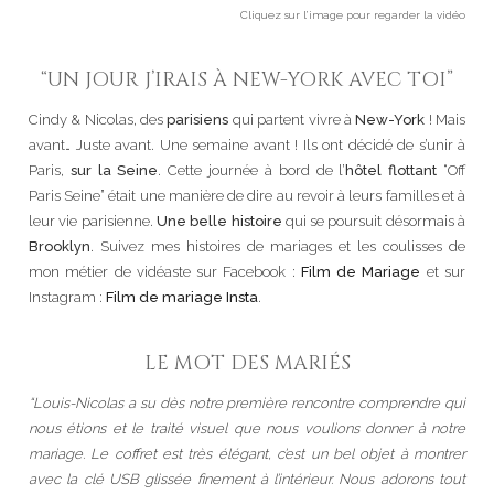
Cliquez sur l’image pour regarder la vidéo
“UN JOUR J’IRAIS À NEW-YORK AVEC TOI”
Cindy & Nicolas, des
parisiens
qui partent vivre à
New-York
! Mais
avant… Juste avant. Une semaine avant ! Ils ont décidé de s’unir à
Paris,
sur la Seine
. Cette journée à bord de l’
hôtel flottant
“Off
Paris Seine” était une manière de dire au revoir à leurs familles et à
leur vie parisienne.
Une belle histoire
qui se poursuit désormais à
Brooklyn
. Suivez mes histoires de mariages et les coulisses de
mon métier de vidéaste sur Facebook :
Film de Mariage
et sur
Instagram :
Film de mariage Insta
.
LE MOT DES MARIÉS
“Louis-Nicolas a su dès notre première rencontre comprendre qui
nous étions et le traité visuel que nous voulions donner à notre
mariage. Le coffret est très élégant, c’est un bel objet à montrer
avec la clé USB glissée finement à l’intérieur. Nous adorons tout