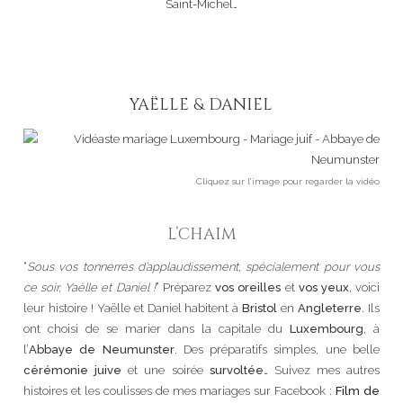
Saint-Michel
…
YAËLLE & DANIEL
Cliquez sur l’image pour regarder la vidéo
L’CHAIM
“
Sous vos tonnerres d’applaudissement, spécialement pour vous
ce soir, Yaëlle et Daniel !
” Préparez
vos oreilles
et
vos yeux
, voici
leur histoire ! Yaëlle et Daniel habitent à
Bristol
en
Angleterre
. Ils
ont choisi de se marier dans la capitale du
Luxembourg
, à
l’
Abbaye de Neumunster
. Des préparatifs simples, une belle
cérémonie juive
et une soirée
survoltée
… Suivez mes autres
histoires et les coulisses de mes mariages sur Facebook :
Film de