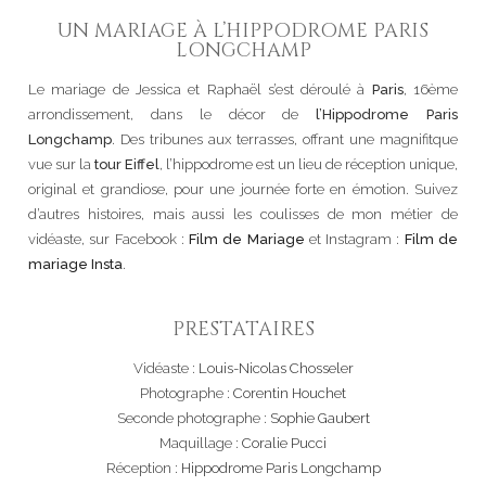
UN MARIAGE À L’HIPPODROME PARIS
LONGCHAMP
Le mariage de Jessica et Raphaël s’est déroulé à
Paris
, 16ème
arrondissement, dans le décor de
l’Hippodrome Paris
Longchamp
. Des tribunes aux terrasses, offrant une magnifitque
vue sur la
tour Eiffel
, l’hippodrome est un lieu de réception unique,
original et grandiose, pour une journée forte en émotion. Suivez
d’autres histoires, mais aussi les coulisses de mon métier de
vidéaste, sur Facebook :
Film de Mariage
et Instagram :
Film de
mariage Insta
.
PRESTATAIRES
Vidéaste :
Louis-Nicolas Chosseler
Photographe :
Corentin Houchet
Seconde photographe :
Sophie Gaubert
Maquillage :
Coralie Pucci
Réception :
Hippodrome Paris Longchamp