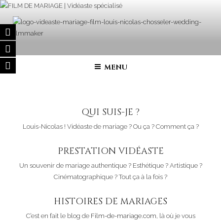
Aller
au
contenu
principal
FILM DE MARIAGE | VIDÉASTE
Vidéaste de mariage – Film de Mariage haut de gamme en France,
Belgique, Luxembourg, Suisse, Italie…
SPÉCIALISÉ
MENU
QUI SUIS-JE ?
Louis-Nicolas ! Vidéaste de mariage ? Ou ça ? Comment ça ?
PRESTATION VIDÉASTE
Un souvenir de mariage authentique ? Esthétique ? Artistique ?
Cinématographique ? Tout ça à la fois ?
HISTOIRES DE MARIAGES
C’est en fait le blog de
Film-de-mariage.com
, là où je vous