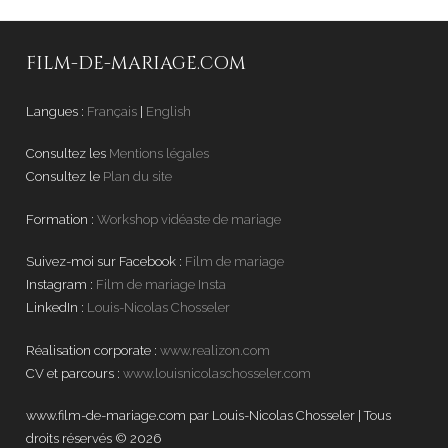
FILM-DE-MARIAGE.COM
Langues :
Français
|
English
Consultez les
Mentions légales
Consultez le
Plan du site
Formation :
Workshop vidéaste de mariage
Suivez-moi sur Facebook :
Film de mariage
Instagram :
Film de mariage Insta
LinkedIn :
Louis-Nicolas Chosseler
Réalisation corporate :
www.realizon.com
CV et parcours :
www.louisnicolaschosseler.com
www.film-de-mariage.com par Louis-Nicolas Chosseler | Tous
droits réservés © 2026
.