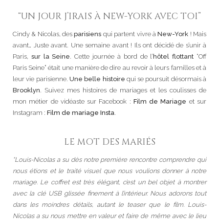
“UN JOUR J’IRAIS À NEW-YORK AVEC TOI”
Cindy & Nicolas, des
parisiens
qui partent vivre à
New-York
! Mais
avant… Juste avant. Une semaine avant ! Ils ont décidé de s’unir à
Paris,
sur la Seine
. Cette journée à bord de l’
hôtel flottant
“Off
Paris Seine” était une manière de dire au revoir à leurs familles et à
leur vie parisienne.
Une belle histoire
qui se poursuit désormais à
Brooklyn
. Suivez mes histoires de mariages et les coulisses de
mon métier de vidéaste sur Facebook :
Film de Mariage
et sur
Instagram :
Film de mariage Insta
.
LE MOT DES MARIÉS
“Louis-Nicolas a su dès notre première rencontre comprendre qui
nous étions et le traité visuel que nous voulions donner à notre
mariage. Le coffret est très élégant, c’est un bel objet à montrer
avec la clé USB glissée finement à l’intérieur. Nous adorons tout
dans les moindres détails, autant le teaser que le film. Louis-
Nicolas a su nous mettre en valeur et faire de même avec le lieu