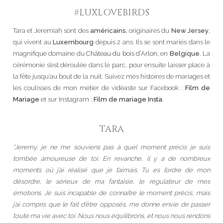
#LUXLOVEBIRDS
Tara et Jeremiah sont des
américains
, originaires du
New Jersey
,
qui vivent au
Luxembourg
depuis 2 ans. Ils se sont mariés dans le
magnifique domaine du
Château du bois d’Arlon
, en
Belgique
. La
cérémonie s’est déroulée dans le parc, pour ensuite laisser place à
la fête jusqu’au bout de la nuit. Suivez mes histoires de mariages et
les coulisses de mon métier de vidéaste sur Facebook :
Film de
Mariage
et sur Instagram :
Film de mariage Insta
.
TARA
“Jeremy, je ne me souviens pas à quel moment précis je suis
tombée amoureuse de toi. En revanche, il y a de nombreux
moments où j’ai réalisé que je t’aimais. Tu es l’ordre de mon
désordre, le sérieux de ma fantaisie, le régulateur de mes
émotions. Je suis incapable de connaître le moment précis, mais
j’ai compris que le fait d’être opposés, me donne envie de passer
toute ma vie avec toi. Nous nous équilibrons, et nous nous rendons