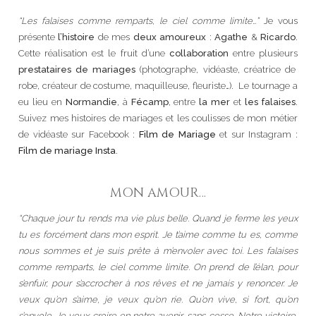
“Les falaises comme remparts, le ciel comme limite…”
Je vous
présente
l’histoire
de mes
deux amoureux
:
Agathe
&
Ricardo
.
Cette réalisation est le fruit d’une
collaboration
entre plusieurs
prestataires de mariages
(photographe, vidéaste, créatrice de
robe, créateur de costume, maquilleuse, fleuriste…). Le tournage a
eu lieu en
Normandie
, à
Fécamp
, entre
la mer
et
les falaises
.
Suivez mes histoires de mariages et les coulisses de mon métier
de vidéaste sur Facebook :
Film de Mariage
et sur Instagram :
Film de mariage Insta
.
MON AMOUR…
“Chaque jour tu rends ma vie plus belle. Quand je ferme les yeux
tu es forcément dans mon esprit. Je t’aime comme tu es, comme
nous sommes et je suis prête à m’envoler avec toi.
Les falaises
comme remparts, le ciel comme limite. On prend de l’élan, pour
s’enfuir, pour s’accrocher à nos rêves et ne jamais y renoncer. Je
veux qu’on s’aime, je veux qu’on rie. Qu’on vive, si fort, qu’on
s’envole. Je veux croire en notre avenir, sans cesse. Notre victoire,