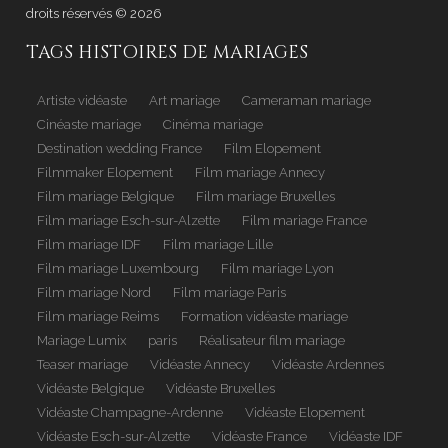
droits réservés © 2026
.
TAGS HISTOIRES DE MARIAGES
Artiste vidéaste
Art mariage
Cameraman mariage
Cinéaste mariage
Cinéma mariage
Destination wedding France
Film Elopement
Filmmaker Elopement
Film mariage Annecy
Film mariage Belgique
Film mariage Bruxelles
Film mariage Esch-sur-Alzette
Film mariage France
Film mariage IDF
Film mariage Lille
Film mariage Luxembourg
Film mariage Lyon
Film mariage Nord
Film mariage Paris
Film mariage Reims
Formation vidéaste mariage
Mariage Lumix
paris
Réalisateur film mariage
Teaser mariage
Vidéaste Annecy
Vidéaste Ardennes
Vidéaste Belgique
Vidéaste Bruxelles
Vidéaste Champagne-Ardenne
Vidéaste Elopement
Vidéaste Esch-sur-Alzette
Vidéaste France
Vidéaste IDF