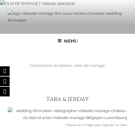
Aller
au
contenu
principal
FILM DE MARIAGE | VIDÉASTE
Vidéaste de mariage – Film de Mariage haut de gamme en France,
Belgique, Luxembourg, Suisse, Italie…
SPÉCIALISÉ
MENU
Cameraman et cadreur, vidéo de mariage.
TARA & JEREMY
Cliquez sur l’image pour regarder la vidéo