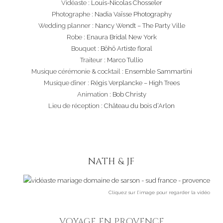
Vidéaste :
Louis-Nicolas Chosseler
Photographe :
Nadia Vaïsse Photography
Wedding planner :
Nancy Wendt – The Party Ville
Robe :
Enaura Bridal New York
Bouquet :
Böhö Artiste floral
Traiteur :
Marco Tullio
Musique cérémonie & cocktail :
Ensemble Sammartini
Musique dîner :
Régis Verplancke – High Trees
Animation :
Bob Christy
Lieu de réception :
Château du bois d’Arlon
NATH & JF
Cliquez sur l’image pour regarder la vidéo
VOYAGE EN PROVENCE