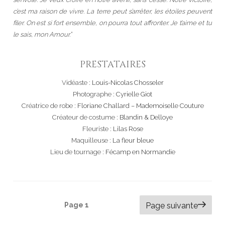
c’est ma raison de vivre.
La terre peut s’arrêter, les étoiles peuvent
filer. On est si fort ensemble, on pourra tout affronter. Je t’aime et tu
le sais, mon Amour.”
PRESTATAIRES
Vidéaste :
Louis-Nicolas Chosseler
Photographe :
Cyrielle Giot
Créatrice de robe :
Floriane Challard – Mademoiselle Couture
Créateur de costume :
Blandin & Delloye
Fleuriste :
Lilas Rose
Maquilleuse :
La fleur bleue
Lieu de tournage :
Fécamp en Normandie
NAVIGATION
Page
1
Page suivante
DES
ARTICLES