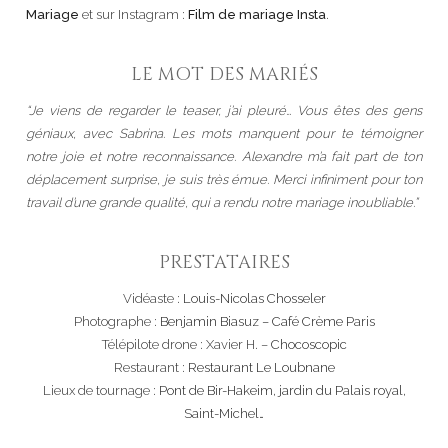
Mariage
et sur Instagram :
Film de mariage Insta
.
LE MOT DES MARIÉS
“Je viens de regarder le teaser, j’ai pleuré… Vous êtes des gens
géniaux, avec Sabrina. Les mots manquent pour te témoigner
notre joie et notre reconnaissance. Alexandre m’a fait part de ton
déplacement surprise, je suis très émue. Merci infiniment pour ton
travail d’une grande qualité, qui a rendu notre mariage inoubliable.”
PRESTATAIRES
Vidéaste :
Louis-Nicolas Chosseler
Photographe :
Benjamin Biasuz – Café Crème Paris
Télépilote drone : Xavier H. –
Chocoscopic
Restaurant :
Restaurant Le Loubnane
Lieux de tournage :
Pont de Bir-Hakeim
,
jardin du Palais royal
,
Saint-Michel
…