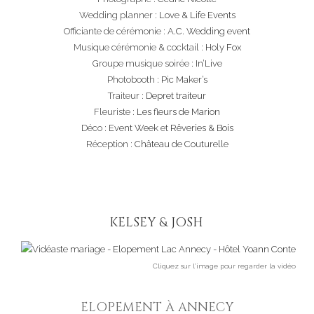
Wedding planner :
Love & Life Events
Officiante de cérémonie :
A.C. Wedding event
Musique cérémonie & cocktail :
Holy Fox
Groupe musique soirée :
In’Live
Photobooth :
Pic Maker’s
Traiteur :
Depret traiteur
Fleuriste :
Les fleurs de Marion
Déco :
Event Week
et
Rêveries & Bois
Réception :
Château de Couturelle
KELSEY & JOSH
Cliquez sur l’image pour regarder la vidéo
ELOPEMENT À ANNECY