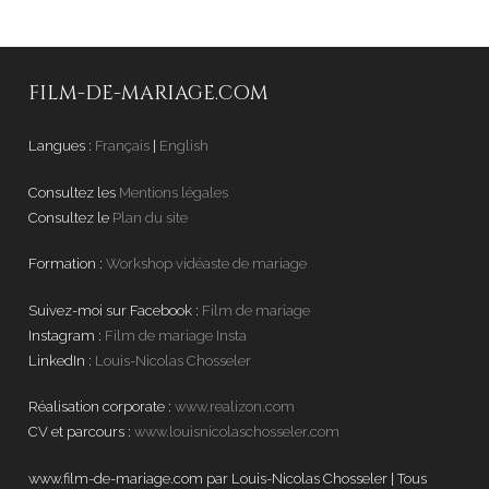
FILM-DE-MARIAGE.COM
Langues :
Français
|
English
Consultez les
Mentions légales
Consultez le
Plan du site
Formation :
Workshop vidéaste de mariage
Suivez-moi sur Facebook :
Film de mariage
Instagram :
Film de mariage Insta
LinkedIn :
Louis-Nicolas Chosseler
Réalisation corporate :
www.realizon.com
CV et parcours :
www.louisnicolaschosseler.com
www.film-de-mariage.com par Louis-Nicolas Chosseler | Tous