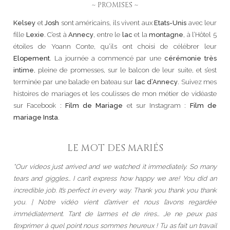
~ PROMISES ~
Kelsey
et
Josh
sont américains, ils vivent aux
Etats-Unis
avec leur
fille
Lexie
. C’est à
Annecy
, entre le
lac
et la
montagne
, à l’Hôtel 5
étoiles de Yoann Conte, qu’ils ont choisi de célébrer leur
Elopement
. La journée a commencé par une
cérémonie très
intime
, pleine de promesses, sur le balcon de leur suite, et s’est
terminée par une balade en bateau sur
lac d’Annecy
. Suivez mes
histoires de mariages et les coulisses de mon métier de vidéaste
sur Facebook :
Film de Mariage
et sur Instagram :
Film de
mariage Insta
.
LE MOT DES MARIÉS
“Our videos just arrived and we watched it immediately. So many
tears and giggles… I can’t express how happy we are! You did an
incredible job. It’s perfect in every way. Thank you thank you thank
you. | Notre vidéo vient d’arriver et nous l’avons regardée
immédiatement. Tant de larmes et de rires… Je ne peux pas
t’exprimer à quel point nous sommes heureux ! Tu as fait un travail