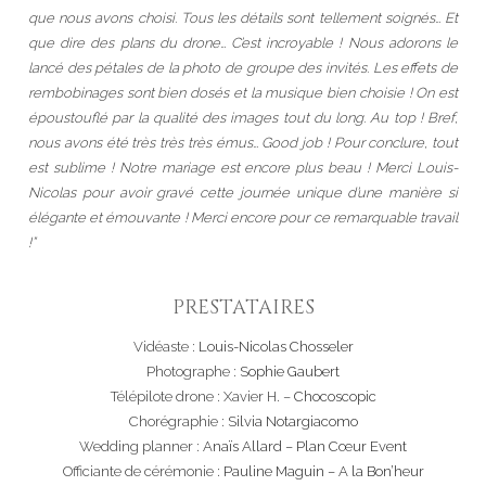
que nous avons choisi. Tous les détails sont tellement soignés… Et
que dire des plans du drone… C’est incroyable ! Nous adorons le
lancé des pétales de la photo de groupe des invités. Les effets de
rembobinages sont bien dosés et la musique bien choisie ! On est
époustouflé par la qualité des images tout du long. Au top ! Bref,
nous avons été très très très émus… Good job ! Pour conclure, tout
est sublime ! Notre mariage est encore plus beau ! Merci Louis-
Nicolas pour avoir gravé cette journée unique d’une manière si
élégante et émouvante ! Merci encore pour ce remarquable travail
!”
PRESTATAIRES
Vidéaste :
Louis-Nicolas Chosseler
Photographe :
Sophie Gaubert
Télépilote drone : Xavier H. –
Chocoscopic
Chorégraphie :
Silvia Notargiacomo
Wedding planner :
Anaïs Allard – Plan Cœur Event
Officiante de cérémonie :
Pauline Maguin – A la Bon’heur