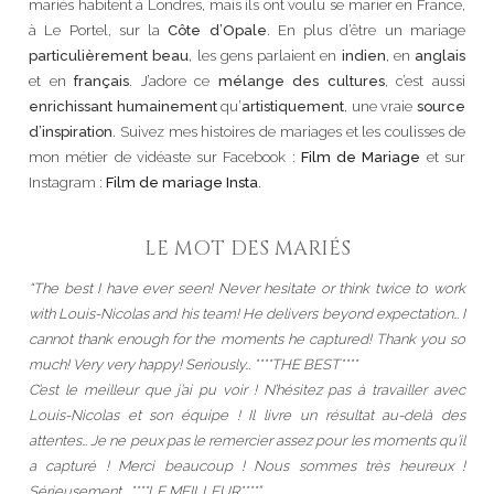
mariés habitent à Londres, mais ils ont voulu se marier en France,
à Le Portel, sur la
Côte d’Opale
. En plus d’être un mariage
particulièrement beau
, les gens parlaient en
indien
, en
anglais
et en
français
. J’adore ce
mélange des cultures
, c’est aussi
enrichissant humainement
qu’
artistiquement
, une vraie
source
d’inspiration
. Suivez mes histoires de mariages et les coulisses de
mon métier de vidéaste sur Facebook :
Film de Mariage
et sur
Instagram :
Film de mariage Insta
.
LE MOT DES MARIÉS
“The best I have ever seen! Never hesitate or think twice to work
with Louis-Nicolas and his team! He delivers beyond expectation… I
cannot thank enough for the moments he captured! Thank you so
much! Very very happy! Seriously… ****THE BEST****
C’est le meilleur que j’ai pu voir ! N’hésitez pas à travailler avec
Louis-Nicolas et son équipe ! Il livre un résultat au-delà des
attentes… Je ne peux pas le remercier assez pour les moments qu’il
a capturé ! Merci beaucoup ! Nous sommes très heureux !
Sérieusement… ****LE MEILLEUR****”