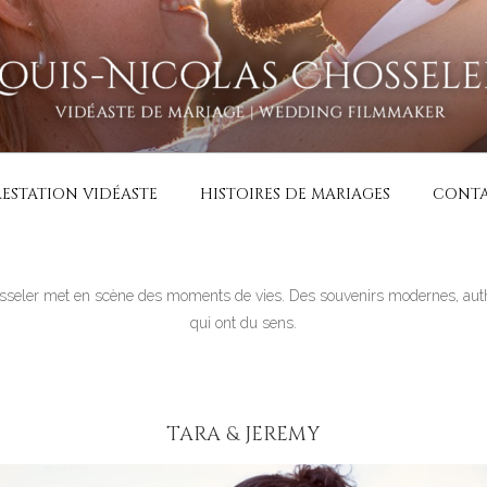
RIAGE | VIDÉASTE SPÉ
ariage haut de gamme en France, Belgique, Luxembourg, Suisse,
RESTATION VIDÉASTE
HISTOIRES DE MARIAGES
CONTA
hosseler met en scène des moments de vies. Des souvenirs modernes, aut
qui ont du sens.
TARA & JEREMY