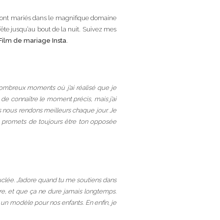
 sont mariés dans le magnifique domaine
 fête jusqu’au bout de la nuit. Suivez mes
Film de mariage Insta
.
ombreux moments où j’ai réalisé que je
 de connaître le moment précis, mais j’ai
s nous rendons meilleurs chaque jour. Je
 je promets de toujours être ton opposée
ouclée. J’adore quand tu me soutiens dans
ère, et que ça ne dure jamais longtemps.
 un modèle pour nos enfants. En enfin, je