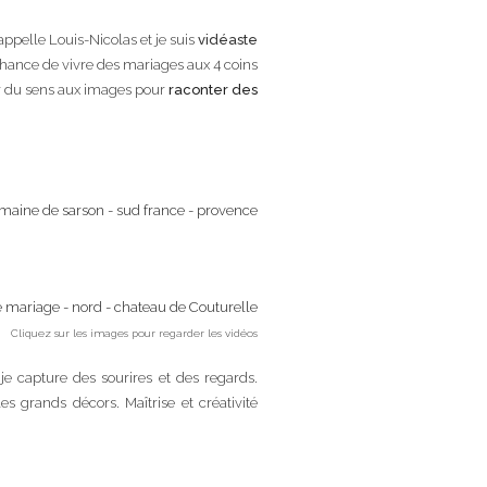
m’appelle Louis-Nicolas et je suis
vidéaste
a chance de vivre des mariages aux 4 coins
er du sens aux images pour
raconter des
Cliquez sur les images pour regarder les vidéos
 je capture des sourires et des regards.
es grands décors. Maîtrise et créativité