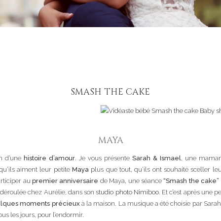
SMASH THE CAKE
MAYA
en d’une
histoire d’amour
. Je vous présente
Sarah & Ismael
, une maman
 qu’ils aiment leur petite
Maya
plus que tout, qu’ils ont souhaité sceller le
rticiper au
premier anniversaire
de Maya, une séance
“Smash the cake”
rd déroulée chez Aurélie, dans son
studio photo Nimiboo
. Et c’est après une 
lques moments précieux
à la maison. La musique a été choisie par Sarah
us les jours, pour l’endormir.