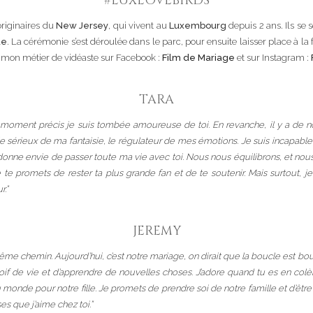
#LUXLOVEBIRDS
 originaires du
New Jersey
, qui vivent au
Luxembourg
depuis 2 ans. Ils se
ue
. La cérémonie s’est déroulée dans le parc, pour ensuite laisser place à la
de mon métier de vidéaste sur Facebook :
Film de Mariage
et sur Instagram :
TARA
 moment précis je suis tombée amoureuse de toi. En revanche, il y a de n
 le sérieux de ma fantaisie, le régulateur de mes émotions. Je suis incapable
donne envie de passer toute ma vie avec toi. Nous nous équilibrons, et nou
Je te promets de rester ta plus grande fan et de te soutenir. Mais surtout,
r.”
JEREMY
ême chemin. Aujourd’hui, c’est notre mariage, on dirait que la boucle est b
soif de vie et d’apprendre de nouvelles choses. J’adore quand tu es en col
 monde pour notre fille. Je promets de prendre soi de notre famille et d’être
s que j’aime chez toi.”