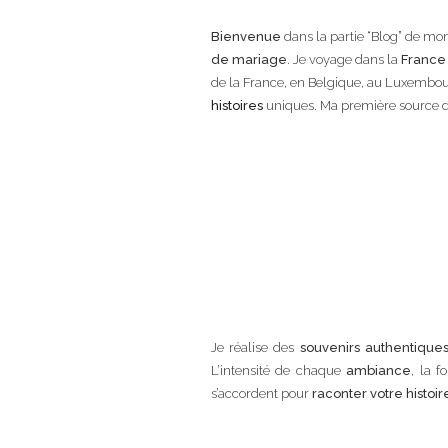
Bienvenue
dans la partie “Blog” de mon
de mariage
. Je voyage dans la
France
de la France, en Belgique, au Luxembour
histoires
uniques. Ma première source d’i
Je réalise des
souvenirs authentique
L’intensité de chaque
ambiance
, la 
s’accordent pour
raconter votre histoir