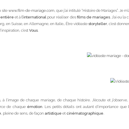
 site
www.film-de-mariage.com
, que j’ai intitulé “Histoire de Mariages”. Je 
 entière
et à
l’international
pour réaliser des
films de mariages
. J’ai eu l
g, en Suisse, en Allemagne, en Italie… Être vidéaste
storyteller
, c’est donn
nspiration, c’est
Vous
.
s
, à l’image de chaque mariage, de chaque histoire. J’écoute et j’observe,
force de chaque
émotion
. Les petits détails ont autant d’importance que l
e
, pleine de sens, de façon
artistique
et
cinématographique
.