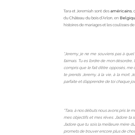
Tara et Jeremiah sont des
américains
,
du
Château du bois d’Arlon
, en
Belgiq
histoires de mariages et les coulisses 
“Jeremy, je ne me souviens pas à quel
t’aimais. Tu es l’ordre de mon désordre,
compris que le fait d’être opposés, me 
te prends Jeremy, à la vie, à la mort. 
parfaite et d’apprendre de toi chaque jou
“Tara, à nos débuts nous avons pris le m
mes objectifs et mes rêves. J’adore ta 
J’adore que tu sois la meilleure mère du
promets de trouver encore plus de chose