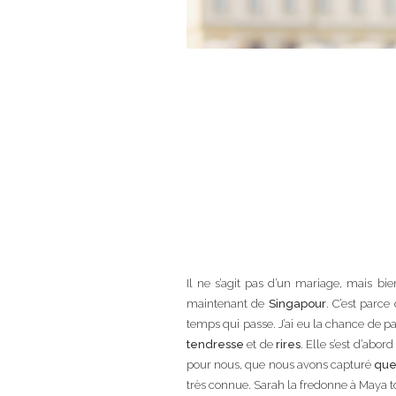
Il ne s’agit pas d’un mariage, mais bi
maintenant de
Singapour
. C’est parce
temps qui passe. J’ai eu la chance de pa
tendresse
et de
rires
. Elle s’est d’abo
pour nous, que nous avons capturé
que
très connue. Sarah la fredonne à Maya to