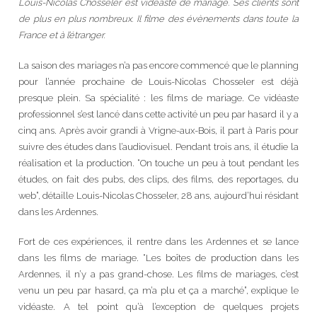
Louis-Nicolas Chosseler est vidéaste de mariage. Ses clients sont
de plus en plus nombreux. Il filme des évènements dans toute la
France et à l’étranger.
La saison des mariages n’a pas encore commencé que le planning
pour l’année prochaine de Louis-Nicolas Chosseler est déjà
presque plein. Sa spécialité : les films de mariage. Ce vidéaste
professionnel s’est lancé dans cette activité un peu par hasard il y a
cinq ans. Après avoir grandi à Vrigne-aux-Bois, il part à Paris pour
suivre des études dans l’audiovisuel. Pendant trois ans, il étudie la
réalisation et la production. “On touche un peu à tout pendant les
études, on fait des pubs, des clips, des films, des reportages, du
web”, détaille Louis-Nicolas Chosseler, 28 ans, aujourd’hui résidant
dans les Ardennes.
Fort de ces expériences, il rentre dans les Ardennes et se lance
dans les films de mariage. “Les boîtes de production dans les
Ardennes, il n’y a pas grand-chose. Les films de mariages, c’est
venu un peu par hasard, ça m’a plu et ça a marché”, explique le
vidéaste. A tel point qu’à l’exception de quelques projets