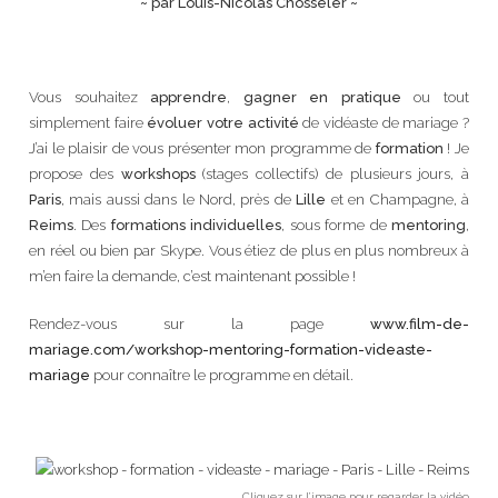
~ par Louis-Nicolas Chosseler ~
Vous souhaitez
apprendre
,
gagner en pratique
ou tout
simplement faire
évoluer votre activité
de vidéaste de mariage ?
J’ai le plaisir de vous présenter mon programme de
formation
! Je
propose des
workshops
(stages collectifs) de plusieurs jours, à
Paris
, mais aussi dans le Nord, près de
Lille
et en Champagne, à
Reims
. Des
formations individuelles
, sous forme de
mentoring
,
en réel ou bien par Skype. Vous étiez de plus en plus nombreux à
m’en faire la demande, c’est maintenant possible !
Rendez-vous sur la page
www.film-de-
mariage.com/workshop-mentoring-formation-videaste-
mariage
pour connaître le programme en détail.
Cliquez sur l’image pour regarder la vidéo