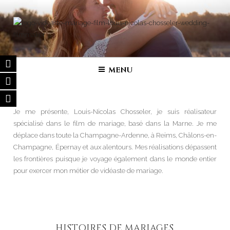
Aller
au
contenu
principal
FILM DE MARIAGE | VIDÉASTE
Vidéaste de mariage – Film de Mariage haut de gamme en France,
Belgique, Luxembourg, Suisse, Italie…
SPÉCIALISÉ
MENU
Je me présente, Louis-Nicolas Chosseler, je suis réalisateur
spécialisé dans le film de mariage, basé dans la Marne. Je me
déplace dans toute la Champagne-Ardenne, à Reims, Châlons-en-
Champagne, Épernay et aux alentours. Mes réalisations dépassent
les frontières puisque je voyage également dans le monde entier
pour exercer mon métier de vidéaste de mariage.
HISTOIRES DE MARIAGES