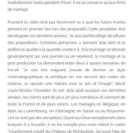
institutionnels isolés pendant l’hiver, il ne se consacre qu’aux films
de mariage.
Pourtant la vidéo n’est pas forcément ce à quoi les futurs mariés
pensent en premier lieu lors des préparatifs. Cette prestation s’est
développée ces dernières années. “Je suis parfois obligé de refuser
des propositions. Certaines personnes y pensent trop tard et je
préfère la qualité à la quantité, confie-t-il. Si le tournage se déroule
généralement sur une journée ou un weekend, le montage et la
post-production lui demandent entre deux à quatre semaines de
travail. “Je suis très exigeant, j’essaie de donner un style
cinématographique et artistique en me servant des codes du
cinéma. Je raconte une histoire avec le son et l’image”, décrit
Louis-Nicolas Chosseler. Et son style plaît puisque ces dernières
années, ses clients sont de plus en plus nombreux et viennent de
toute la France et de pays voisins. Les mariages en Belgique, en
Italie, au Luxembourg, en Allemagne, en Suisse ou au Royaume-
Uni ne sont pas des exceptions. Quant aux lieux exceptionnels dans
lesquels il a travaillé, il ne les compte plus mais retient le cadre
“visuellement créatif du Château de Montaubois. J’ai aussi hâte de