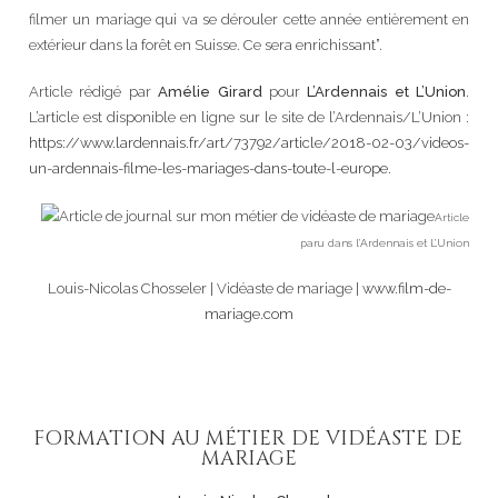
filmer un mariage qui va se dérouler cette année entièrement en
extérieur dans la forêt en Suisse. Ce sera enrichissant”.
Article rédigé par
Amélie Girard
pour
L’Ardennais et L’Union
.
L’article est disponible en ligne sur le site de l’Ardennais/L’Union :
https://www.lardennais.fr/art/73792/article/2018-02-03/videos-
un-ardennais-filme-les-mariages-dans-toute-l-europe
.
Article
paru dans l’Ardennais et L’Union
Louis-Nicolas Chosseler | Vidéaste de mariage |
www.film-de-
mariage.com
FORMATION AU MÉTIER DE VIDÉASTE DE
MARIAGE