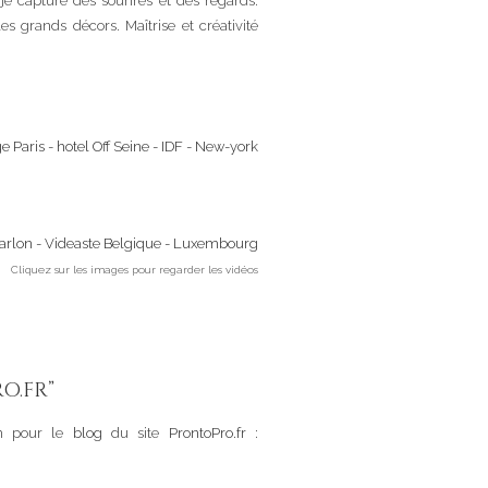
 je capture des sourires et des regards.
es grands décors. Maîtrise et créativité
Cliquez sur les images pour regarder les vidéos
O.FR”
n pour le
blog
du site
ProntoPro.fr
: