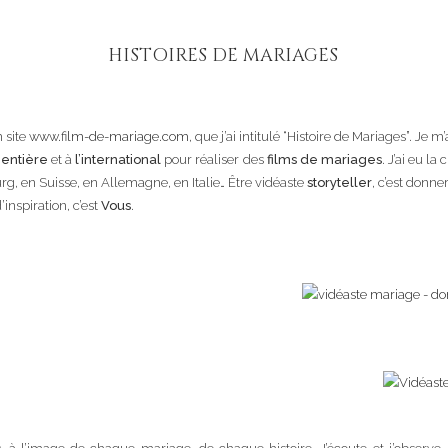
HISTOIRES DE MARIAGES
 site
www.film-de-mariage.com
, que j’ai intitulé “Histoire de Mariages”. Je 
 entière
et à
l’international
pour réaliser des
films de mariages
. J’ai eu l
g, en Suisse, en Allemagne, en Italie… Être vidéaste
storyteller
, c’est donn
nspiration, c’est
Vous
.