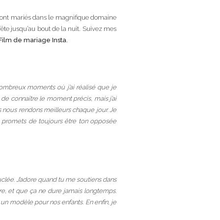
 sont mariés dans le magnifique domaine
 fête jusqu’au bout de la nuit. Suivez mes
Film de mariage Insta
.
ombreux moments où j’ai réalisé que je
 de connaître le moment précis, mais j’ai
s nous rendons meilleurs chaque jour. Je
 je promets de toujours être ton opposée
ouclée. J’adore quand tu me soutiens dans
ère, et que ça ne dure jamais longtemps.
 un modèle pour nos enfants. En enfin, je