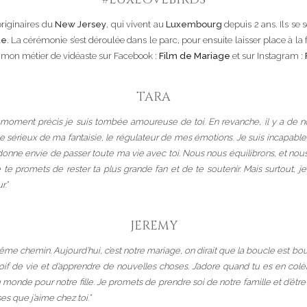
 originaires du
New Jersey
, qui vivent au
Luxembourg
depuis 2 ans. Ils se
ue
. La cérémonie s’est déroulée dans le parc, pour ensuite laisser place à la
de mon métier de vidéaste sur Facebook :
Film de Mariage
et sur Instagram :
TARA
 moment précis je suis tombée amoureuse de toi. En revanche, il y a de n
 le sérieux de ma fantaisie, le régulateur de mes émotions. Je suis incapable
donne envie de passer toute ma vie avec toi. Nous nous équilibrons, et nou
Je te promets de rester ta plus grande fan et de te soutenir. Mais surtout,
r.”
JEREMY
ême chemin. Aujourd’hui, c’est notre mariage, on dirait que la boucle est b
soif de vie et d’apprendre de nouvelles choses. J’adore quand tu es en col
 monde pour notre fille. Je promets de prendre soi de notre famille et d’être
s que j’aime chez toi.”