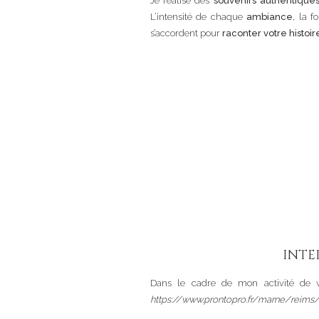
Je réalise des
souvenirs authentique
L’intensité de chaque
ambiance
, la 
s’accordent pour
raconter votre histoir
INTE
Dans le cadre de mon activité de v
https://www.prontopro.fr/marne/reim