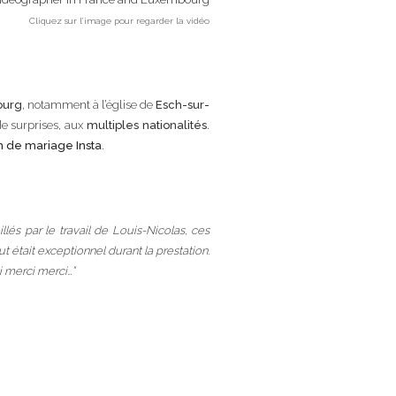
Cliquez sur l’image pour regarder la vidéo
ourg
, notamment à l’église de
Esch-sur-
e surprises, aux
multiples nationalités
.
m de mariage Insta
.
s par le travail de Louis-Nicolas, ces
t était exceptionnel durant la prestation.
i merci merci…”