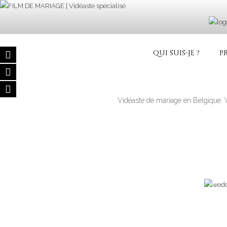
Aller
au
contenu
principal
FILM DE MA
Vidéaste de mariage – Film de M
QUI SUIS-JE ?
P
Vidéaste de mariage en Belgique. 