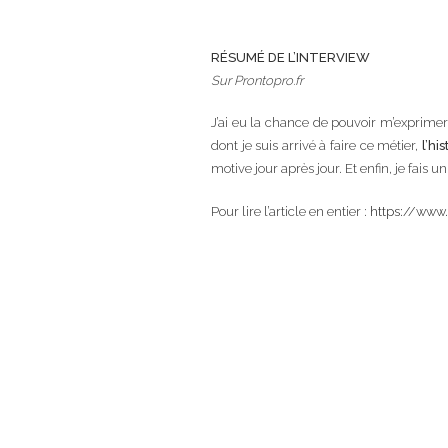
RÉSUMÉ DE L’INTERVIEW
Sur Prontopro.fr
J’ai eu la chance de pouvoir m’exprimer
dont je suis arrivé à faire ce métier,
l’his
motive jour après jour. Et enfin, je fais u
Pour lire l’article en entier :
https://www