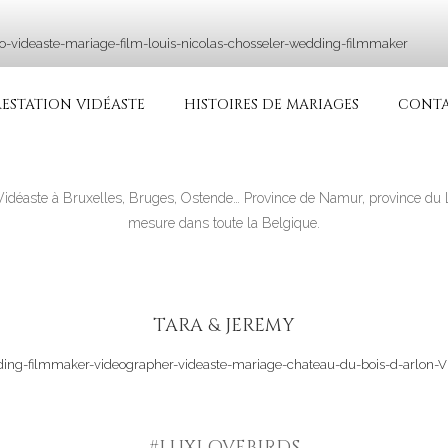
RIAGE | VIDÉASTE SPÉ
ariage haut de gamme en France, Belgique, Luxembourg, Suisse,
RESTATION VIDÉASTE
HISTOIRES DE MARIAGES
CONTA
Vidéaste à Bruxelles, Bruges, Ostende… Province de Namur, province d
mesure dans toute la Belgique.
TARA & JEREMY
#LUXLOVEBIRDS