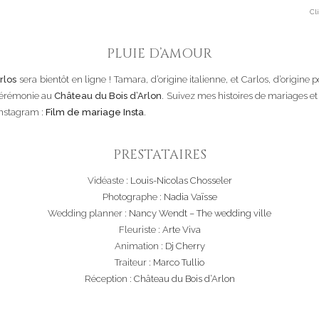
Cl
PLUIE D’AMOUR
rlos
sera bientôt en ligne ! Tamara, d’origine italienne, et Carlos, d’origine 
 cérémonie au
Château du Bois d’Arlon
. Suivez mes histoires de mariages et
Instagram :
Film de mariage Insta
.
PRESTATAIRES
Vidéaste :
Louis-Nicolas Chosseler
Photographe :
Nadia Vaïsse
Wedding planner :
Nancy Wendt – The wedding ville
Fleuriste :
Arte Viva
Animation :
Dj Cherry
Traiteur :
Marco Tullio
Réception :
Château du Bois d’Arlon