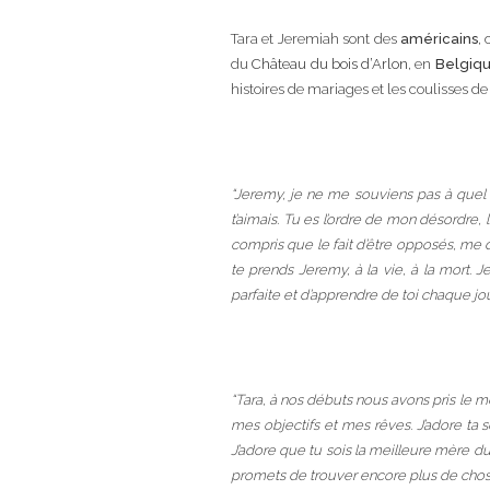
Tara et Jeremiah sont des
américains
,
du
Château du bois d’Arlon
, en
Belgiq
histoires de mariages et les coulisses 
“Jeremy, je ne me souviens pas à quel
t’aimais. Tu es l’ordre de mon désordre,
compris que le fait d’être opposés, me 
te prends Jeremy, à la vie, à la mort. 
parfaite et d’apprendre de toi chaque jou
“Tara, à nos débuts nous avons pris le m
mes objectifs et mes rêves. J’adore ta 
J’adore que tu sois la meilleure mère du
promets de trouver encore plus de chose