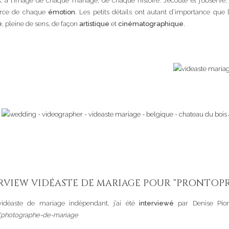
s
, à l’image de chaque mariage, de chaque histoire. J’écoute et j’observe,
force de chaque
émotion
. Les petits détails ont autant d’importance que l
e
, pleine de sens, de façon
artistique
et
cinématographique
.
RVIEW VIDÉASTE DE MARIAGE POUR “PRONTOPR
idéaste de mariage indépendant, j’ai été
interviewé
par Denise Pio
s/photographe-de-mariage