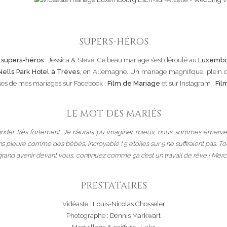
SUPERS-HÉROS
 supers-héros
: Jessica & Steve. Ce beau mariage s’est déroulé au
Luxemb
Nells Park Hotel à Trèves
, en Allemagne. Un mariage magnifique, plein d
isses de mes mariages sur Facebook :
Film de Mariage
et sur Instagram :
Fil
LE MOT DES MARIÉS
er très fortement. Je n’aurais pu imaginer mieux, nous sommes émerveillé
s pleuré comme des bébés, incroyable ! 5 étoiles sur 5 ne suffiraient pas. Tou
rand avenir devant vous, continuez comme ça c’est un travail de rêve ! Merc
PRESTATAIRES
Vidéaste :
Louis-Nicolas Chosseler
Photographe :
Dennis Markwart