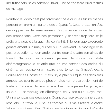
institutionnels isolés pendant l’hiver, il ne se consacre qu’aux films
de mariage.
Pourtant la vidéo n’est pas forcément ce à quoi les futurs mariés
pensent en premier lieu lors des préparatifs. Cette prestation s’est
développée ces dernières années. “Je suis parfois obligé de refuser
des propositions. Certaines personnes y pensent trop tard et je
préfère la qualité à la quantité, confie-t-il. Si le tournage se déroule
généralement sur une journée ou un weekend, le montage et la
post-production lui demandent entre deux à quatre semaines de
travail. “Je suis très exigeant, j’essaie de donner un style
cinématographique et artistique en me servant des codes du
cinéma. Je raconte une histoire avec le son et l’image”, décrit
Louis-Nicolas Chosseler. Et son style plaît puisque ces dernières
années, ses clients sont de plus en plus nombreux et viennent de
toute la France et de pays voisins. Les mariages en Belgique, en
Italie, au Luxembourg, en Allemagne, en Suisse ou au Royaume-
Uni ne sont pas des exceptions. Quant aux lieux exceptionnels dans
lesquels il a travaillé, il ne les compte plus mais retient le cadre
“visuellement créatif du Château de Montaubois. J’ai aussi hâte de