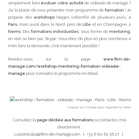
simplement faire
évoluer votre activité
de vidéaste de mariage ?
J’ai le plaisir de vous présenter mon programme de
formation
! Je
propose des
workshops
(stages collectifs) de plusieurs jours, à
Paris
, mais aussi dans le Nord, près de
Lille
et en Champagne, à
Reims
. Des
formations individuelles
, sous forme de
mentoring
,
en réel ou bien par Skype. Vous étiez de plus en plus nombreux à
m’en faire la demande, c’est maintenant possible !
Rendez-vous sur la page
www.film-de-
mariage.com/workshop-mentoring-formation-videaste-
mariage
pour connaître le programme en détail.
Cliquez sur l’image pour regarder la vidéo
Consultez la
page dédiée aux formations
ou contactez-moi
directement :
Louisnicolas@film-de-mariage.com
| +33 6 80 62 36 27 |