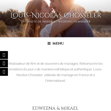
Aller
au
contenu
principal
FILM DE MARIAGE | VIDÉASTE
Vidéaste de mariage – Film de Mariage haut de gamme en France,
Belgique, Luxembourg, Suisse, Italie…
SPÉCIALISÉ
MENU
Réalisateur de film et de souvenirs de mariages. Retranscrire les
émotions du jour-J de manière esthétique et authentique. Louis-
Nicolas Chosseler, vidéaste de mariage en France et à
l’international.
EDWEENA & MIKAEL