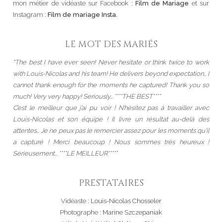
mon métier de vidéaste sur Facebook :
Film de Mariage
et sur
Instagram :
Film de mariage Insta
.
LE MOT DES MARIÉS
“The best I have ever seen! Never hesitate or think twice to work
with Louis-Nicolas and his team! He delivers beyond expectation… I
cannot thank enough for the moments he captured! Thank you so
much! Very very happy! Seriously… ****THE BEST****
C’est le meilleur que j’ai pu voir ! N’hésitez pas à travailler avec
Louis-Nicolas et son équipe ! Il livre un résultat au-delà des
attentes… Je ne peux pas le remercier assez pour les moments qu’il
a capturé ! Merci beaucoup ! Nous sommes très heureux !
Sérieusement… ****LE MEILLEUR****”
PRESTATAIRES
Vidéaste :
Louis-Nicolas Chosseler
Photographe :
Marine Szczepaniak