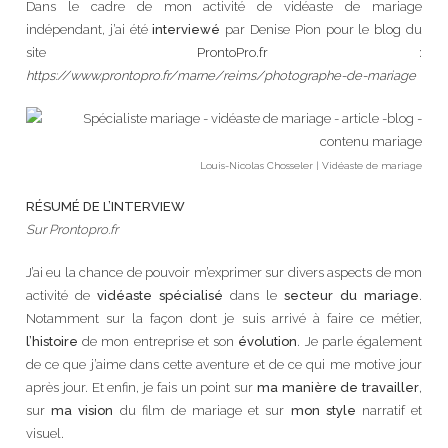
Dans le cadre de mon activité de vidéaste de mariage
indépendant, j’ai été
interviewé
par Denise Pion pour le
blog
du
site
ProntoPro.fr
:
https://www.prontopro.fr/marne/reims/photographe-de-mariage
Louis-Nicolas Chosseler | Vidéaste de mariage
RÉSUMÉ DE L’INTERVIEW
Sur Prontopro.fr
J’ai eu la chance de pouvoir m’exprimer sur divers aspects de mon
activité de
vidéaste spécialisé
dans le
secteur du mariage
.
Notamment sur la façon dont je suis arrivé à faire ce métier,
l’histoire
de mon entreprise et son
évolution
. Je parle également
de ce que j’aime dans cette aventure et de ce qui me motive jour
après jour. Et enfin, je fais un point sur
ma manière de travailler
,
sur
ma vision
du film de mariage et sur
mon style
narratif et
visuel.