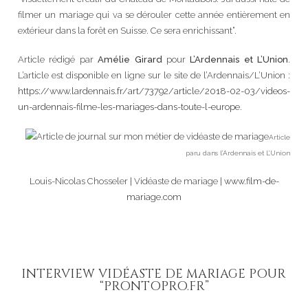
filmer un mariage qui va se dérouler cette année entièrement en
extérieur dans la forêt en Suisse. Ce sera enrichissant”.
Article rédigé par
Amélie Girard
pour
L’Ardennais et L’Union
.
L’article est disponible en ligne sur le site de l’Ardennais/L’Union :
https://www.lardennais.fr/art/73792/article/2018-02-03/videos-
un-ardennais-filme-les-mariages-dans-toute-l-europe
.
Article
paru dans l’Ardennais et L’Union
Louis-Nicolas Chosseler | Vidéaste de mariage |
www.film-de-
mariage.com
INTERVIEW VIDÉASTE DE MARIAGE POUR
“PRONTOPRO.FR”