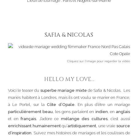
Lieux de tournage :
Paris
et
Nogent-sur-Marne
SAFIA & NICOLAS
Cliquez sur l’image pour regarder la vidéo
HELLO MY LOVE…
Voici le teaser du
superbe mariage mixte
de Safia & Nicolas. Les
mariés habitent à Londres, mais ils ont voulu se marier en France,
à Le Portel, sur la
Côte d’Opale
. En plus d’être un mariage
particulièrement beau
, les gens parlaient en
indien
, en
anglais
et en
français
. J’adore ce
mélange des cultures
, c’est aussi
enrichissant humainement
qu’
artistiquement
, une vraie
source
d’inspiration
. Suivez mes histoires de mariages et les coulisses de