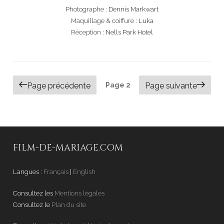
Photographe :
Dennis Markwart
Maquillage & coiffure :
Luka
Réception :
Nells Park Hotel
NAVIGATION
Page précédente
Page
2
Page suivante
DES
ARTICLES
FILM-DE-MARIAGE.COM
Langues :
Français
|
English
Consultez les
Mentions légales
Consultez le
Plan du site