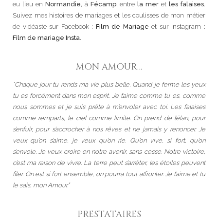
eu lieu en
Normandie
, à
Fécamp
, entre
la mer
et
les falaises
.
Suivez mes histoires de mariages et les coulisses de mon métier
de vidéaste sur Facebook :
Film de Mariage
et sur Instagram :
Film de mariage Insta
.
MON AMOUR…
“Chaque jour tu rends ma vie plus belle. Quand je ferme les yeux
tu es forcément dans mon esprit. Je t’aime comme tu es, comme
nous sommes et je suis prête à m’envoler avec toi.
Les falaises
comme remparts, le ciel comme limite. On prend de l’élan, pour
s’enfuir, pour s’accrocher à nos rêves et ne jamais y renoncer. Je
veux qu’on s’aime, je veux qu’on rie. Qu’on vive, si fort, qu’on
s’envole. Je veux croire en notre avenir, sans cesse. Notre victoire,
c’est ma raison de vivre.
La terre peut s’arrêter, les étoiles peuvent
filer. On est si fort ensemble, on pourra tout affronter. Je t’aime et tu
le sais, mon Amour.”
PRESTATAIRES