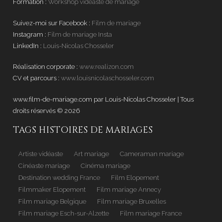
Formation :
Workshop vidéaste de mariage
Suivez-moi sur Facebook :
Film de mariage
Instagram :
Film de mariage Insta
LinkedIn :
Louis-Nicolas Chosseler
Réalisation corporate :
www.realizon.com
CV et parcours :
www.louisnicolaschosseler.com
www.film-de-mariage.com par Louis-Nicolas Chosseler | Tous
droits réservés © 2026
.
TAGS HISTOIRES DE MARIAGES
Artiste vidéaste
Art mariage
Cameraman mariage
Cinéaste mariage
Cinéma mariage
Destination wedding France
Film Elopement
Filmmaker Elopement
Film mariage Annecy
Film mariage Belgique
Film mariage Bruxelles
Film mariage Esch-sur-Alzette
Film mariage France